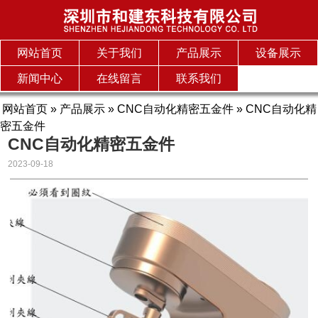
网站首页
关于我们
产品展示
设备展示
新闻中心
在线留言
联系我们
网站首页
»
产品展示
»
CNC自动化精密五金件
» CNC自动化精
密五金件
CNC自动化精密五金件
2023-09-18