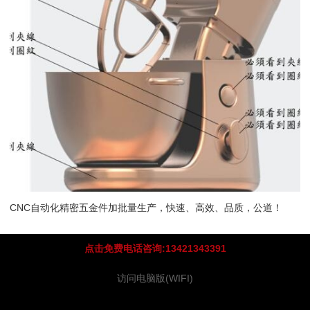
CNC自动化精密五金件加批量生产，快速、高效、品质，公道！
点击免费电话咨询:13421343391
访问电脑版(WIFI)