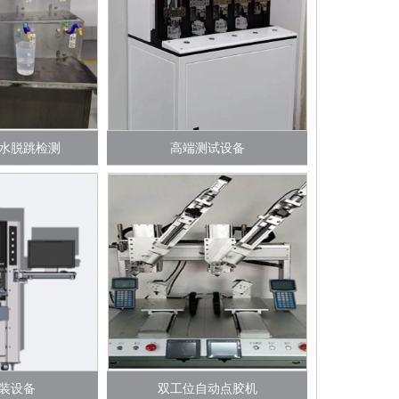
水脱跳检测
高端测试设备
装设备
双工位自动点胶机