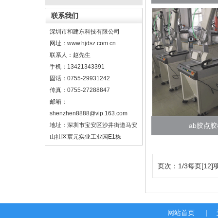
联系我们
深圳市和建东科技有限公司
网址：www.hjdsz.com.cn
联系人：赵先生
手机：13421343391
固话：0755-29931242
传真：0755-27288847
邮箱：
shenzhen8888@vip.163.com
地址：深圳市宝安区沙井街道马安
ab胶点胶
山社区宸元实业工业园E1栋
页次：1/3每页[12]
网站首页
|