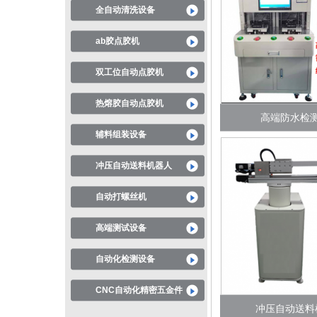
全自动清洗设备
ab胶点胶机
双工位自动点胶机
热熔胶自动点胶机
高端防水检
辅料组装设备
冲压自动送料机器人
自动打螺丝机
高端测试设备
自动化检测设备
CNC自动化精密五金件
冲压自动送料