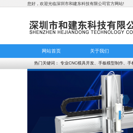
您好，欢迎光临深圳市和建东科技有限公司官方网站!
网站首页
关于我们
热门关键词：
专业CNC模具开发、手板模型制作、手