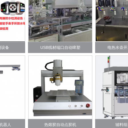
测设备
USB线材端口自动啤塑
电热水壶开
机器人
热熔胶自动点胶机
辅料组