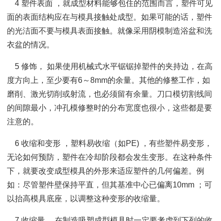
4 塑件表面 ，就成型材料能够包住的范围而言，塑件可见
面的表面结构应在与模具接触处成型。如果可能的话，塑件
的光洁面不要与模具表面接触。就像采用阴模制造浴盆和洗
衣盆的情况。
5 修饰， 如果使用机械式水平锯锯掉塑件的夹持边，在高
度方向上，至少要有6～8mm的余量。其他的修整工作，如
磨削、激光切削或射流，也必须留有余量。刀口模切割线间
的间隙最小，冲孔模修整时的分布宽度也很小，这些都是要
注意的。
6 收缩和变形 ，塑料易收缩（如PE) ，有些塑件易变形，
无论如何预防，塑件在冷却阶段都会发生变形。在这种条件
下，就要改变成型模具的外形来适应塑件的几何偏差。例
如：尽管塑件壁保持平直，但其基准中心已偏离10mm ；可
以抬高模具底座，以调整这种变形的收缩量。
7 收缩量， 在制造吸塑成型模具时一定要考虑到下列的收