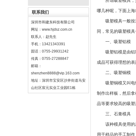
所谓吸塑模具，是
哪几种呢，下面上海
联系我们
吸塑模具一般按采
深圳市和建东科技有限公司
网址：www.hjdsz.com.cn
同，常见的吸塑模具
联系人：赵先生
一、吸塑铝模
手机：13421343391
固话：0755-29931242
吸塑铝模是由铝制材
传真：0755-27288847
成品可获得理想的表
邮箱：
二、吸塑铜模
shenzhen8888@vip.163.com
地址：深圳市宝安区沙井街道马安
吸塑铜模又叫电镀
山社区宸元实业工业园E1栋
制作出样板，然后拿
品等要求较高的吸塑
三、石膏模具
该种模具使用的原
用于样品的手工制作